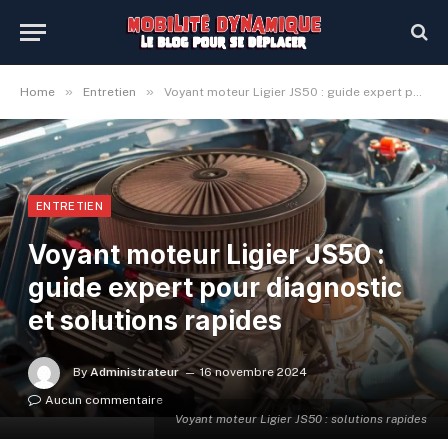
»
»
Home
Entretien
Voyant moteur Ligier JS50 : guide expert pour diagnostic et solutions rapides
ENTRETIEN
Voyant moteur Ligier JS50 :
guide expert pour diagnostic
et solutions rapides
By
Administrateur
16 novembre 2024
Aucun commentaire
Voyant moteur Ligier JS50 : solutions rapides